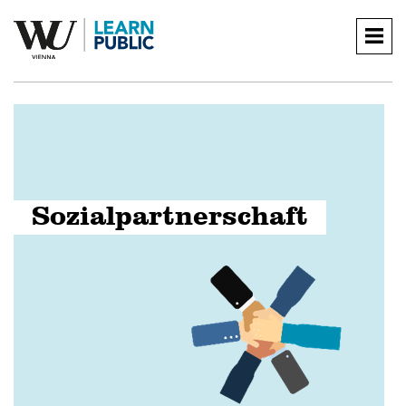
Togg
navig
Sozialpartnerschaft